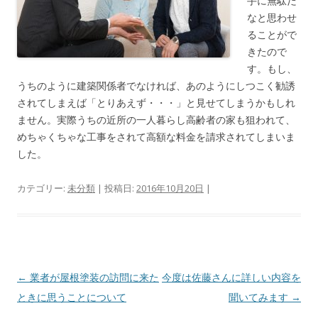
手に無駄だ
なと思わせ
ることがで
きたので
す。もし、
うちのように建築関係者でなければ、あのようにしつこく勧誘
されてしまえば「とりあえず・・・」と見せてしまうかもしれ
ません。実際うちの近所の一人暮らし高齢者の家も狙われて、
めちゃくちゃな工事をされて高額な料金を請求されてしまいま
した。
カテゴリー:
未分類
| 投稿日:
2016年10月20日
|
投
←
業者が屋根塗装の訪問に来た
今度は佐藤さんに詳しい内容を
稿
ときに思うことについて
聞いてみます
→
ナ