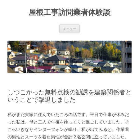
屋根工事訪問業者体験談
コ
メニュー
ン
テ
ン
ツ
へ
ス
キ
ッ
プ
しつこかった無料点検の勧誘を建築関係者と
いうことで撃退しました
私がまだ実家に住んでいたころの話です。平日で仕事が休みだ
った私は、母と二人で午後をゆっくりと過ごしていました。そ
こへいきなりインターフォンが鳴り、私が出てみると、作業着
の男性とスーツを着た男性が合計２名玄関に立っていました。